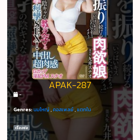
APAK-287
-
Genres:
นมใหญ่
,
คอสเพลย์
,
แตกใน
เรื่องย่อ