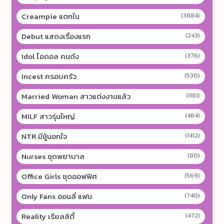
Creampie แตกใน
(3884)
Debut แสดงเรื่องแรก
(243)
Idol ไอดอล คนดัง
(376)
Incest ครอบครัว
(530)
Married Woman สาวแต่งงานแล้ว
(1181)
MILF สาวรุ่นใหญ่
(484)
NTR มีชู้นอกใจ
(1412)
Nurses ชุดพยาบาล
(80)
Office Girls ชุดออฟฟิศ
(569)
Only Fans ออนลี่ แฟน
(740)
Reality เรียลลิตี้
(472)