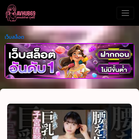
เว็บสล็อต