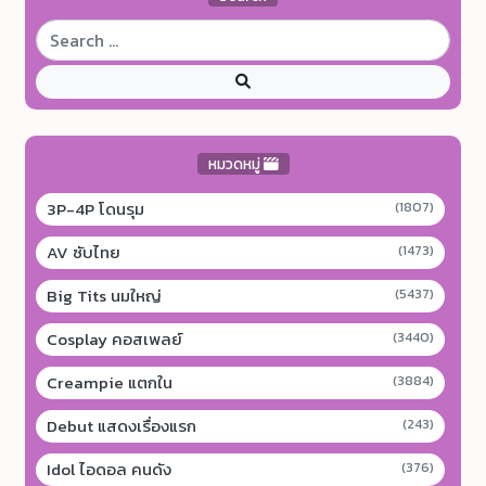
หมวดหมู่
3P-4P โดนรุม
(1807)
AV ซับไทย
(1473)
Big Tits นมใหญ่
(5437)
Cosplay คอสเพลย์
(3440)
Creampie แตกใน
(3884)
Debut แสดงเรื่องแรก
(243)
Idol ไอดอล คนดัง
(376)