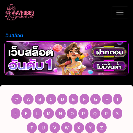
เว็บสล็อต
#
A
B
C
D
E
F
G
H
I
J
K
L
M
N
O
P
Q
R
S
T
U
V
W
X
Y
Z