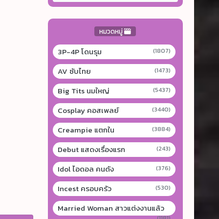
หมวดหมู่
3P-4P โดนรุม
(1807)
AV ซับไทย
(1473)
Big Tits นมใหญ่
(5437)
Cosplay คอสเพลย์
(3440)
Creampie แตกใน
(3884)
Debut แสดงเรื่องแรก
(243)
Idol ไอดอล คนดัง
(376)
Incest ครอบครัว
(530)
Married Woman สาวแต่งงานแล้ว
(1181)