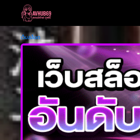
เว็บสล็อต