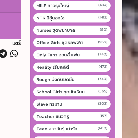
MILF สาวรุ่นใหญ่
(484)
NTR มีชู้นอกใจ
(1412)
Nurses ชุดพยาบาล
(80)
Office Girls ชุดออฟฟิศ
แชร์
(569)
Only Fans ออนลี่ แฟน
(740)
Reality เรียลลิตี้
(472)
Rough บังคับขัดขืน
(740)
School Girls ชุดนักเรียน
(565)
Slave ทรมาน
(303)
Teacher แนวครู
(157)
Teen สาววัยรุ่นน่ารัก
(1410)