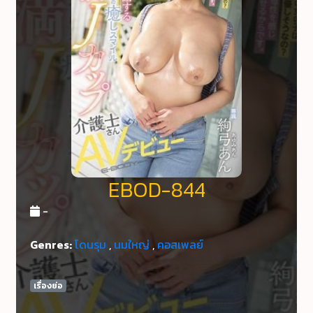
EBOD-844
-
Genres:
โดนรุม
,
นมใหญ่
,
คอสเพลย์
เรื่องย่อ