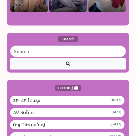
Search
หมวดหมู่
3P-4P โดนรุม
(1807)
AV ซับไทย
(1473)
Big Tits นมใหญ่
(5437)