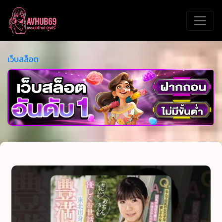
เว็บสล็อต