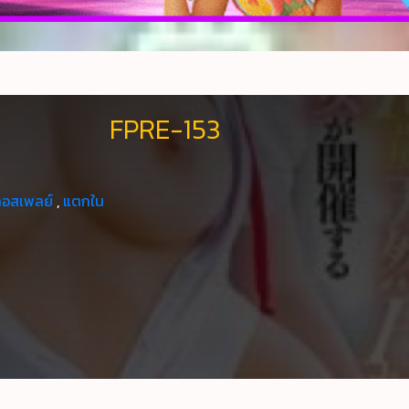
FPRE-153
คอสเพลย์
,
แตกใน