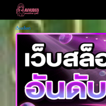
เว็บสล็อต