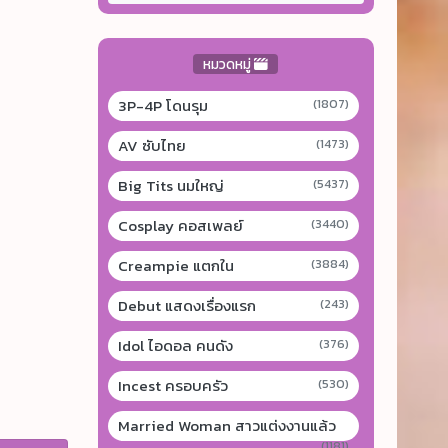
หมวดหมู่
3P-4P โดนรุม
(1807)
AV ซับไทย
(1473)
Big Tits นมใหญ่
(5437)
Cosplay คอสเพลย์
(3440)
Creampie แตกใน
(3884)
Debut แสดงเรื่องแรก
(243)
Idol ไอดอล คนดัง
(376)
Incest ครอบครัว
(530)
Married Woman สาวแต่งงานแล้ว
(1181)