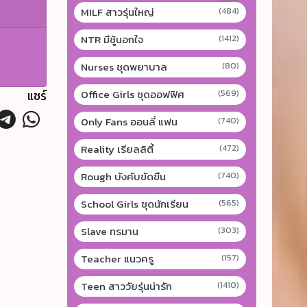
MILF สาวรุ่นใหญ่
(484)
NTR มีชู้นอกใจ
(1412)
Nurses ชุดพยาบาล
(80)
Office Girls ชุดออฟฟิศ
แชร์
(569)
Only Fans ออนลี่ แฟน
(740)
Reality เรียลลิตี้
(472)
Rough บังคับขัดขืน
(740)
School Girls ชุดนักเรียน
(565)
Slave ทรมาน
(303)
Teacher แนวครู
(157)
Teen สาววัยรุ่นน่ารัก
(1410)