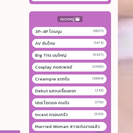
หมวดหมู่
3P-4P โดนรุม
(1807)
AV ซับไทย
(1473)
Big Tits นมใหญ่
(5437)
Cosplay คอสเพลย์
(3440)
Creampie แตกใน
(3884)
Debut แสดงเรื่องแรก
(243)
Idol ไอดอล คนดัง
(376)
Incest ครอบครัว
(530)
Married Woman สาวแต่งงานแล้ว
(1181)