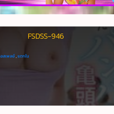
FSDSS-946
คอสเพลย์
,
แตกใน