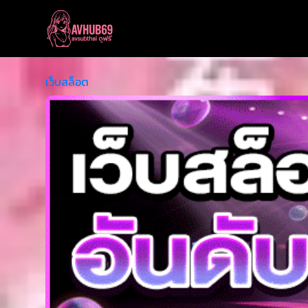
เว็บสล็อต