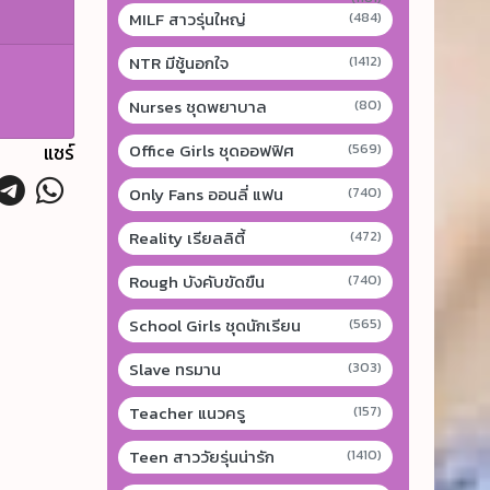
MILF สาวรุ่นใหญ่
(484)
NTR มีชู้นอกใจ
(1412)
Nurses ชุดพยาบาล
(80)
Office Girls ชุดออฟฟิศ
แชร์
(569)
Only Fans ออนลี่ แฟน
(740)
Reality เรียลลิตี้
(472)
Rough บังคับขัดขืน
(740)
School Girls ชุดนักเรียน
(565)
Slave ทรมาน
(303)
Teacher แนวครู
(157)
Teen สาววัยรุ่นน่ารัก
(1410)