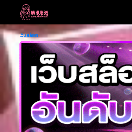
เว็บสล็อต