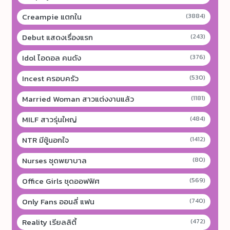
Creampie แตกใน
(3884)
Debut แสดงเรื่องแรก
(243)
Idol ไอดอล คนดัง
(376)
Incest ครอบครัว
(530)
Married Woman สาวแต่งงานแล้ว
(1181)
MILF สาวรุ่นใหญ่
(484)
NTR มีชู้นอกใจ
(1412)
Nurses ชุดพยาบาล
(80)
Office Girls ชุดออฟฟิศ
(569)
Only Fans ออนลี่ แฟน
(740)
Reality เรียลลิตี้
(472)