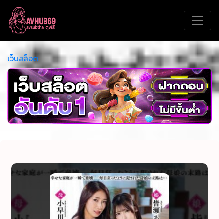
เว็บสล็อต