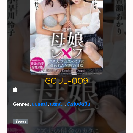
GOUL-009
-
Genres:
นมใหญ่
,
แตกใน
,
บังคับขัดขืน
เรื่องย่อ