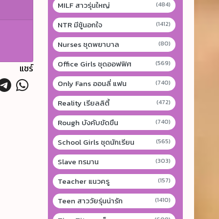
MILF สาวรุ่นใหญ่
(484)
NTR มีชู้นอกใจ
(1412)
Nurses ชุดพยาบาล
(80)
Office Girls ชุดออฟฟิศ
(569)
แชร์
Only Fans ออนลี่ แฟน
(740)
Reality เรียลลิตี้
(472)
Rough บังคับขัดขืน
(740)
School Girls ชุดนักเรียน
(565)
Slave ทรมาน
(303)
Teacher แนวครู
(157)
Teen สาววัยรุ่นน่ารัก
(1410)