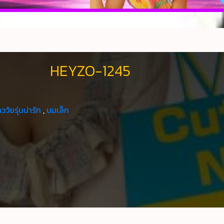
HEYZO-1245
ววัยรุ่นน่ารัก
,
นมเล็ก