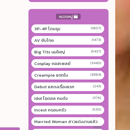
หมวดหมู่
3P-4P โดนรุม
(1807)
AV ซับไทย
(1473)
Big Tits นมใหญ่
(5437)
Cosplay คอสเพลย์
(3440)
Creampie แตกใน
(3884)
Debut แสดงเรื่องแรก
(243)
Idol ไอดอล คนดัง
(376)
Incest ครอบครัว
(530)
Married Woman สาวแต่งงานแล้ว
(1181)