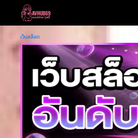
เว็บสล็อต