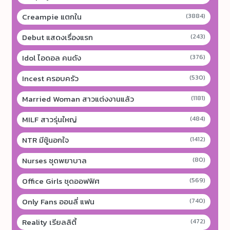
Creampie แตกใน
(3884)
Debut แสดงเรื่องแรก
(243)
Idol ไอดอล คนดัง
(376)
Incest ครอบครัว
(530)
Married Woman สาวแต่งงานแล้ว
(1181)
MILF สาวรุ่นใหญ่
(484)
NTR มีชู้นอกใจ
(1412)
Nurses ชุดพยาบาล
(80)
Office Girls ชุดออฟฟิศ
(569)
Only Fans ออนลี่ แฟน
(740)
Reality เรียลลิตี้
(472)