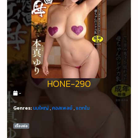
HONE-290
-
Genres:
นมใหญ่
,
คอสเพลย์
,
แตกใน
เรื่องย่อ