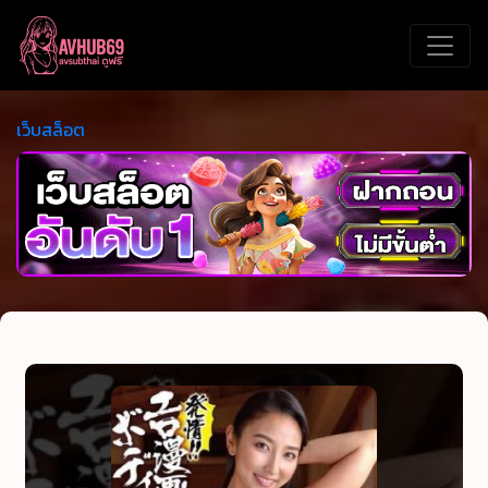
เว็บสล็อต