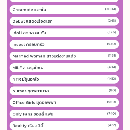
Creampie แตกใน
(3884)
Debut แสดงเรื่องแรก
(243)
Idol ไอดอล คนดัง
(376)
Incest ครอบครัว
(530)
Married Woman สาวแต่งงานแล้ว
(1181)
MILF สาวรุ่นใหญ่
(484)
NTR มีชู้นอกใจ
(1412)
Nurses ชุดพยาบาล
(80)
Office Girls ชุดออฟฟิศ
(569)
Only Fans ออนลี่ แฟน
(740)
Reality เรียลลิตี้
(472)