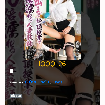
IQQQ-26
-
Genres:
ซับไทย
,
แตกใน
,
แนวครู
เรื่องย่อ