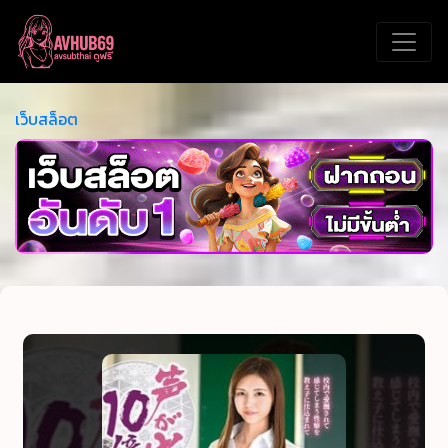
เว็บสล็อต