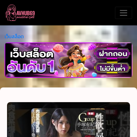
เว็บสล็อต