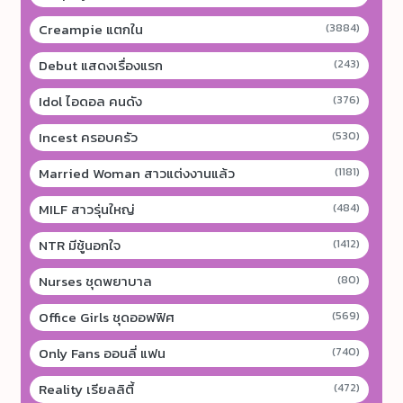
Creampie แตกใน
(3884)
Debut แสดงเรื่องแรก
(243)
Idol ไอดอล คนดัง
(376)
Incest ครอบครัว
(530)
Married Woman สาวแต่งงานแล้ว
(1181)
MILF สาวรุ่นใหญ่
(484)
NTR มีชู้นอกใจ
(1412)
Nurses ชุดพยาบาล
(80)
Office Girls ชุดออฟฟิศ
(569)
Only Fans ออนลี่ แฟน
(740)
Reality เรียลลิตี้
(472)