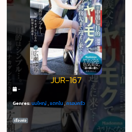
JUR-167
-
Genres:
นมใหญ่
,
แตกใน
,
ครอบครัว
เรื่องย่อ