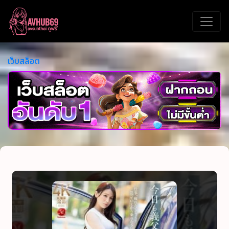
เว็บสล็อต