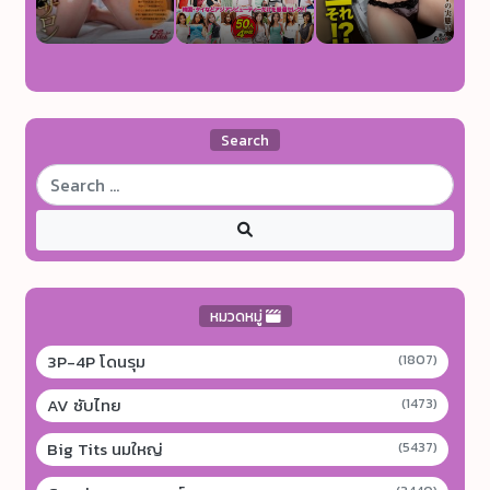
Search
หมวดหมู่
3P-4P โดนรุม
(1807)
AV ซับไทย
(1473)
Big Tits นมใหญ่
(5437)