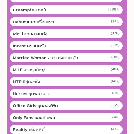
Creampie แตกใน
(3884)
Debut แสดงเรื่องแรก
(243)
Idol ไอดอล คนดัง
(376)
Incest ครอบครัว
(530)
Married Woman สาวแต่งงานแล้ว
(1181)
MILF สาวรุ่นใหญ่
(484)
NTR มีชู้นอกใจ
(1412)
Nurses ชุดพยาบาล
(80)
Office Girls ชุดออฟฟิศ
(569)
Only Fans ออนลี่ แฟน
(740)
Reality เรียลลิตี้
(472)