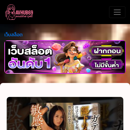
เว็บสล็อต