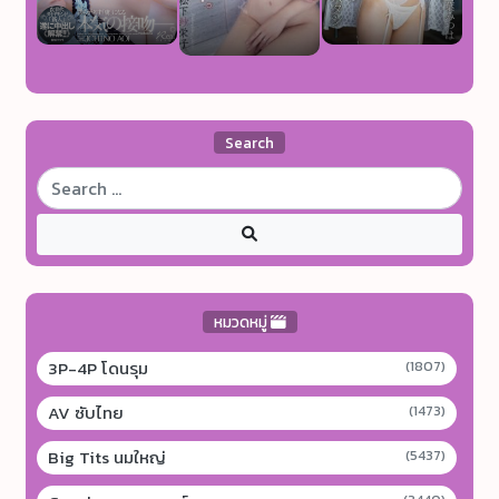
Search
หมวดหมู่
3P-4P โดนรุม
(1807)
AV ซับไทย
(1473)
Big Tits นมใหญ่
(5437)