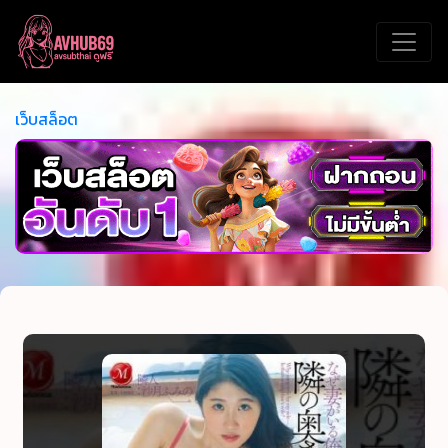
เว็บสล็อต