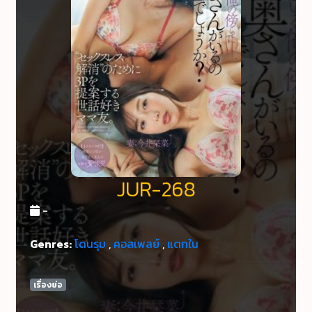
JUR-268
-
Genres:
โดนรุม
,
คอสเพลย์
,
แตกใน
เรื่องย่อ