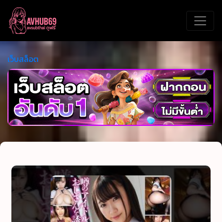
เว็บสล็อต