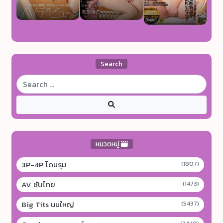
Search
หมวดหมู่
3P-4P โดนรุม
(1807)
AV ซับไทย
(1473)
Big Tits นมใหญ่
(5437)