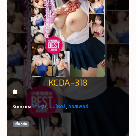
KCDA-318
-
Genres:
โดนรุม
,
นมใหญ่
,
คอสเพลย์
เรื่องย่อ