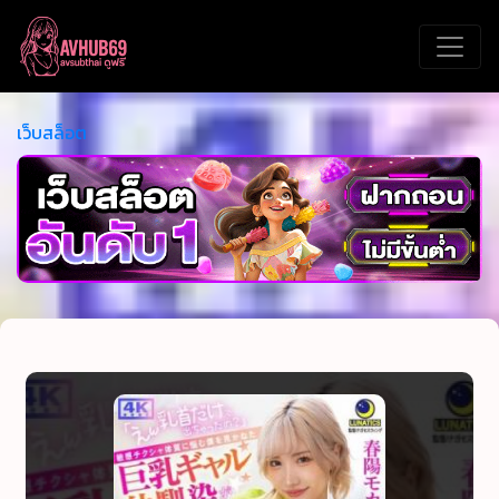
เว็บสล็อต