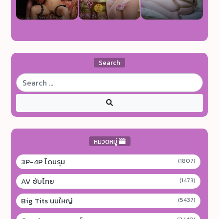
Search
หมวดหมู่
3P-4P โดนรุม
(1807)
AV ซับไทย
(1473)
Big Tits นมใหญ่
(5437)