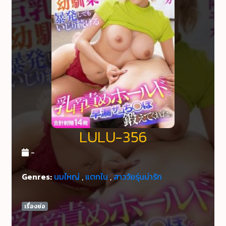
LULU-356
-
Genres:
นมใหญ่
,
แตกใน
,
สาววัยรุ่นน่ารัก
เรื่องย่อ