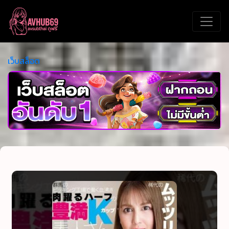
เว็บสล็อต