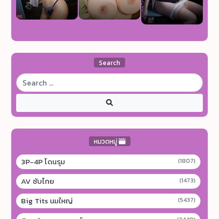
Search
หมวดหมู่
3P-4P โดนรุม
(1807)
AV ซับไทย
(1473)
Big Tits นมใหญ่
(5437)