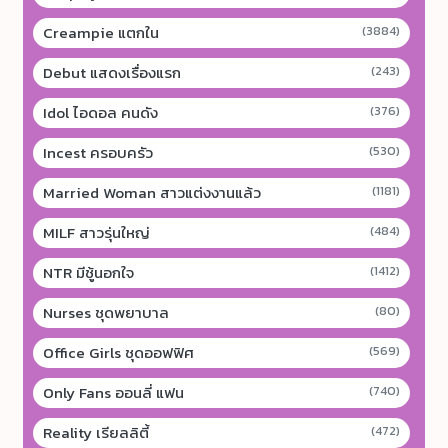
Creampie แตกใน
(3884)
Debut แสดงเรื่องแรก
(243)
Idol ไอดอล คนดัง
(376)
Incest ครอบครัว
(530)
Married Woman สาวแต่งงานแล้ว
(1181)
MILF สาวรุ่นใหญ่
(484)
NTR มีชู้นอกใจ
(1412)
Nurses ชุดพยาบาล
(80)
Office Girls ชุดออฟฟิศ
(569)
Only Fans ออนลี่ แฟน
(740)
Reality เรียลลิตี้
(472)