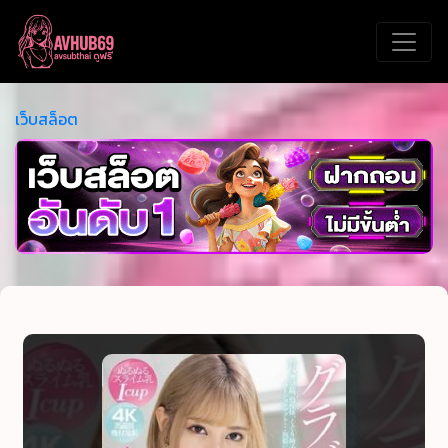
เว็บสล็อต