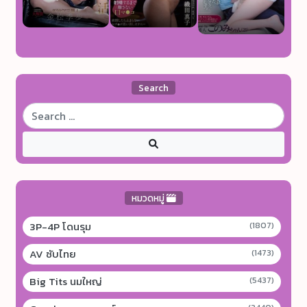
Search
หมวดหมู่
3P-4P โดนรุม
(1807)
AV ซับไทย
(1473)
Big Tits นมใหญ่
(5437)