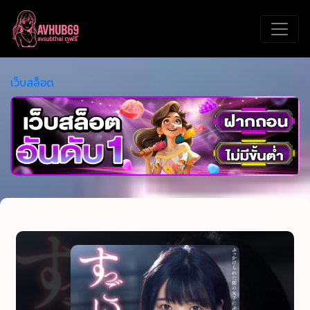
เว็บสล็อต