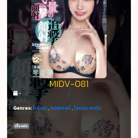
MIDV-081
-
Genres:
โดนรุม
,
คอสเพลย์
,
ไอดอล คนดัง
เรื่องย่อ