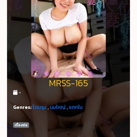
MRSS-165
-
Genres:
โดนรุม
,
นมใหญ่
,
แตกใน
เรื่องย่อ