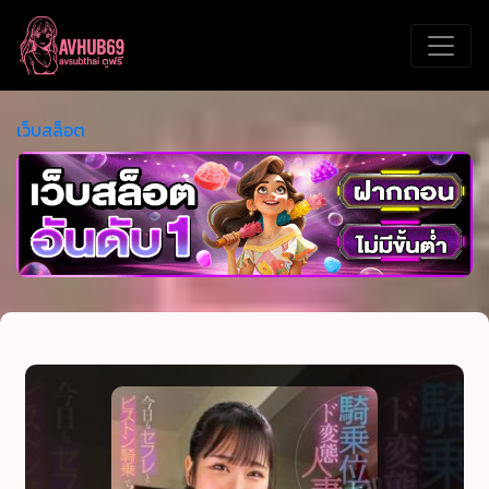
เว็บสล็อต