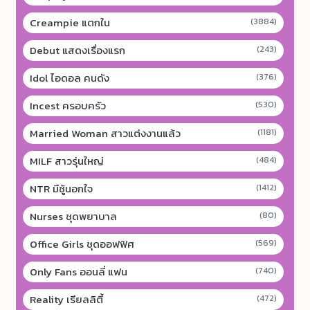
Creampie แตกใน
(3884)
Debut แสดงเรื่องแรก
(243)
Idol ไอดอล คนดัง
(376)
Incest ครอบครัว
(530)
Married Woman สาวแต่งงานแล้ว
(1181)
MILF สาวรุ่นใหญ่
(484)
NTR มีชู้นอกใจ
(1412)
Nurses ชุดพยาบาล
(80)
Office Girls ชุดออฟฟิศ
(569)
Only Fans ออนลี่ แฟน
(740)
Reality เรียลลิตี้
(472)