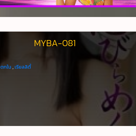
MYBA-081
แตกใน
,
เรียลลิตี้