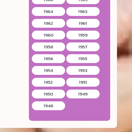
1964
1963
1962
1961
1960
1959
1958
1957
1956
1955
1954
1953
1952
1951
1950
1949
1948