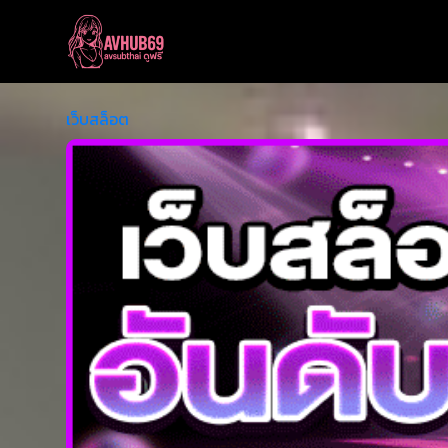
เว็บสล็อต