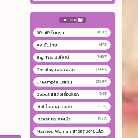
หมวดหมู่
3P-4P โดนรุม
(1807)
AV ซับไทย
(1473)
Big Tits นมใหญ่
(5437)
Cosplay คอสเพลย์
(3440)
Creampie แตกใน
(3884)
Debut แสดงเรื่องแรก
(243)
Idol ไอดอล คนดัง
(376)
Incest ครอบครัว
(530)
Married Woman สาวแต่งงานแล้ว
(1181)