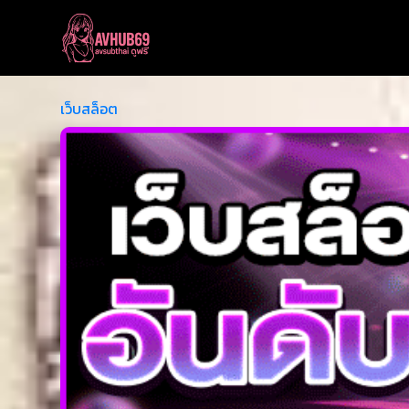
เว็บสล็อต