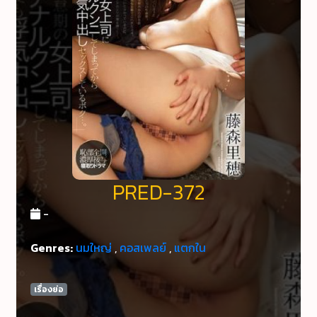
PRED-372
-
Genres:
นมใหญ่
,
คอสเพลย์
,
แตกใน
เรื่องย่อ