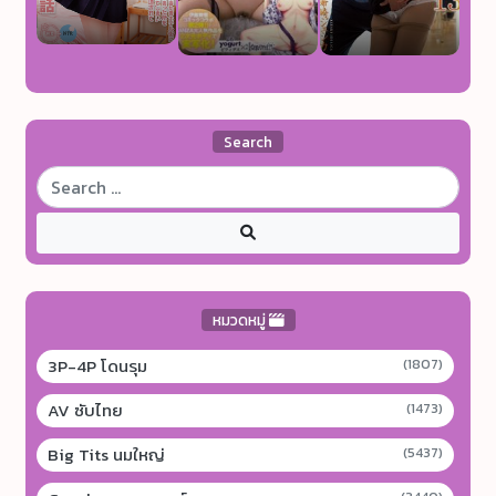
Search
หมวดหมู่
3P-4P โดนรุม
(1807)
AV ซับไทย
(1473)
Big Tits นมใหญ่
(5437)