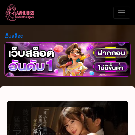
เว็บสล็อต