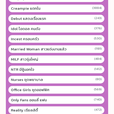
Creampie แตกใน
(3884)
Debut แสดงเรื่องแรก
(243)
Idol ไอดอล คนดัง
(376)
Incest ครอบครัว
(530)
Married Woman สาวแต่งงานแล้ว
(1181)
MILF สาวรุ่นใหญ่
(484)
NTR มีชู้นอกใจ
(1412)
Nurses ชุดพยาบาล
(80)
Office Girls ชุดออฟฟิศ
(569)
Only Fans ออนลี่ แฟน
(740)
Reality เรียลลิตี้
(472)