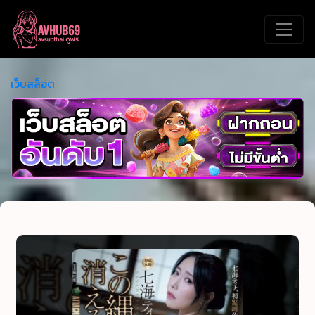
เว็บสล็อต