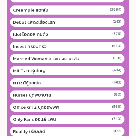
Creampie แตกใน
(3884)
Debut แสดงเรื่องแรก
(243)
Idol ไอดอล คนดัง
(376)
Incest ครอบครัว
(530)
Married Woman สาวแต่งงานแล้ว
(1181)
MILF สาวรุ่นใหญ่
(484)
NTR มีชู้นอกใจ
(1412)
Nurses ชุดพยาบาล
(80)
Office Girls ชุดออฟฟิศ
(569)
Only Fans ออนลี่ แฟน
(740)
Reality เรียลลิตี้
(472)