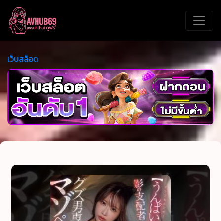
เว็บสล็อต