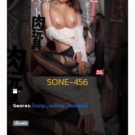
SONE-456
-
Genres:
โดนรุม
,
นมใหญ่
,
คอสเพลย์
เรื่องย่อ