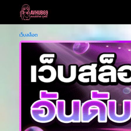
เว็บสล็อต