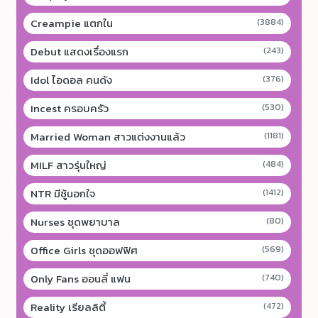
Creampie แตกใน
(3884)
Debut แสดงเรื่องแรก
(243)
Idol ไอดอล คนดัง
(376)
Incest ครอบครัว
(530)
Married Woman สาวแต่งงานแล้ว
(1181)
MILF สาวรุ่นใหญ่
(484)
NTR มีชู้นอกใจ
(1412)
Nurses ชุดพยาบาล
(80)
Office Girls ชุดออฟฟิศ
(569)
Only Fans ออนลี่ แฟน
(740)
Reality เรียลลิตี้
(472)