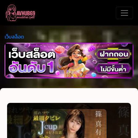
เว็บสล็อต