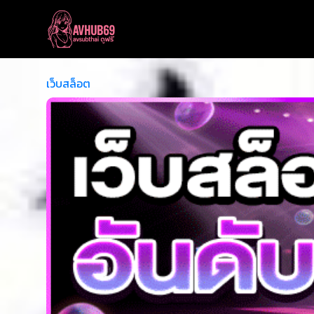
เว็บสล็อต