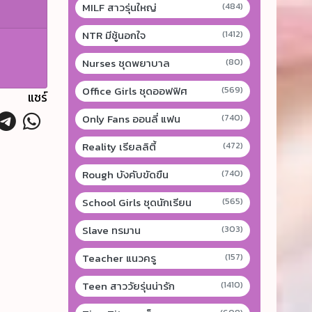
MILF สาวรุ่นใหญ่
(484)
NTR มีชู้นอกใจ
(1412)
Nurses ชุดพยาบาล
(80)
Office Girls ชุดออฟฟิศ
(569)
แชร์
Only Fans ออนลี่ แฟน
(740)
Reality เรียลลิตี้
(472)
Rough บังคับขัดขืน
(740)
School Girls ชุดนักเรียน
(565)
Slave ทรมาน
(303)
Teacher แนวครู
(157)
Teen สาววัยรุ่นน่ารัก
(1410)