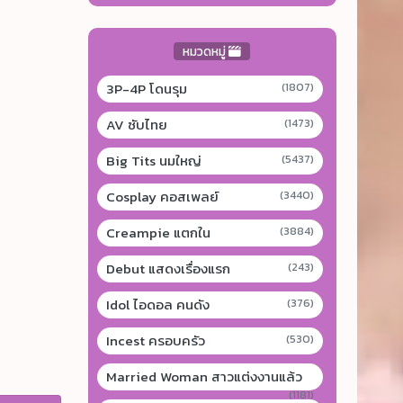
หมวดหมู่
3P-4P โดนรุม
(1807)
AV ซับไทย
(1473)
Big Tits นมใหญ่
(5437)
Cosplay คอสเพลย์
(3440)
Creampie แตกใน
(3884)
Debut แสดงเรื่องแรก
(243)
Idol ไอดอล คนดัง
(376)
Incest ครอบครัว
(530)
Married Woman สาวแต่งงานแล้ว
(1181)