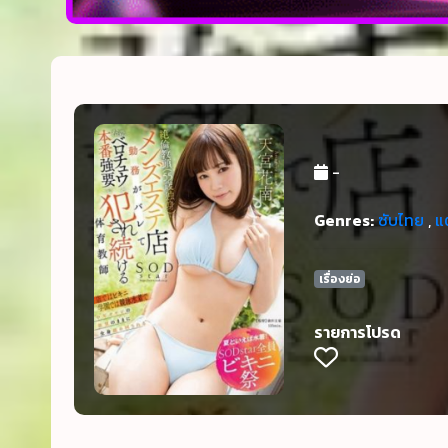
-
Genres:
ซับไทย
,
แ
เรื่องย่อ
รายการโปรด