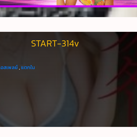
START-314v
คอสเพลย์
,
แตกใน