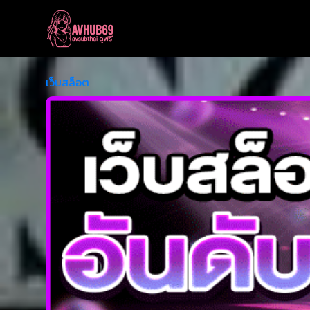
เว็บสล็อต