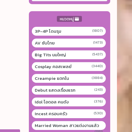
หมวดหมู่
3P-4P โดนรุม
(1807)
AV ซับไทย
(1473)
Big Tits นมใหญ่
(5437)
Cosplay คอสเพลย์
(3440)
Creampie แตกใน
(3884)
Debut แสดงเรื่องแรก
(243)
Idol ไอดอล คนดัง
(376)
Incest ครอบครัว
(530)
Married Woman สาวแต่งงานแล้ว
(1181)