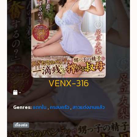
VENX-316
-
Genres:
แตกใน
,
ครอบครัว
,
สาวแต่งงานแล้ว
เรื่องย่อ