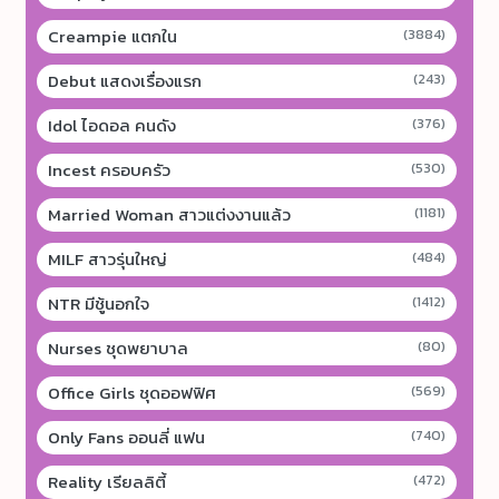
Creampie แตกใน
(3884)
Debut แสดงเรื่องแรก
(243)
Idol ไอดอล คนดัง
(376)
Incest ครอบครัว
(530)
Married Woman สาวแต่งงานแล้ว
(1181)
MILF สาวรุ่นใหญ่
(484)
NTR มีชู้นอกใจ
(1412)
Nurses ชุดพยาบาล
(80)
Office Girls ชุดออฟฟิศ
(569)
Only Fans ออนลี่ แฟน
(740)
Reality เรียลลิตี้
(472)