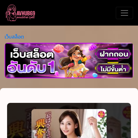
เว็บสล็อต