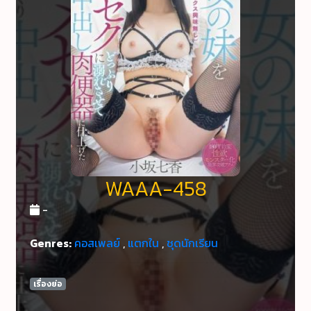
WAAA-458
-
Genres:
คอสเพลย์
,
แตกใน
,
ชุดนักเรียน
เรื่องย่อ