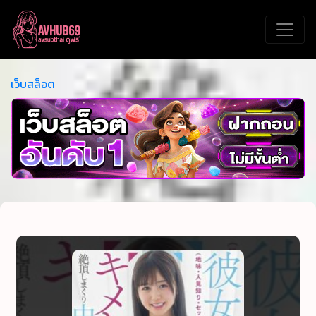
เว็บสล็อต