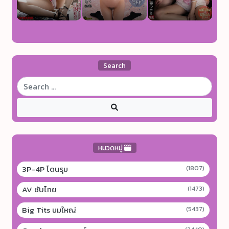
Search
หมวดหมู่
3P-4P โดนรุม
(1807)
AV ซับไทย
(1473)
Big Tits นมใหญ่
(5437)