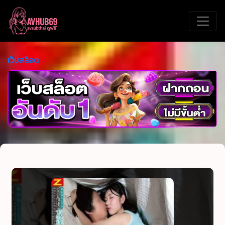
เว็บสล็อต