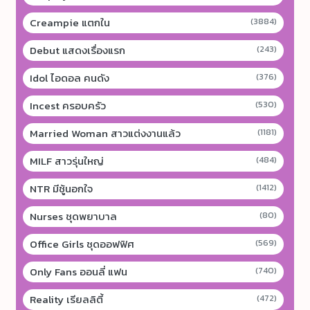
Creampie แตกใน
(3884)
Debut แสดงเรื่องแรก
(243)
Idol ไอดอล คนดัง
(376)
Incest ครอบครัว
(530)
Married Woman สาวแต่งงานแล้ว
(1181)
MILF สาวรุ่นใหญ่
(484)
NTR มีชู้นอกใจ
(1412)
Nurses ชุดพยาบาล
(80)
Office Girls ชุดออฟฟิศ
(569)
Only Fans ออนลี่ แฟน
(740)
Reality เรียลลิตี้
(472)