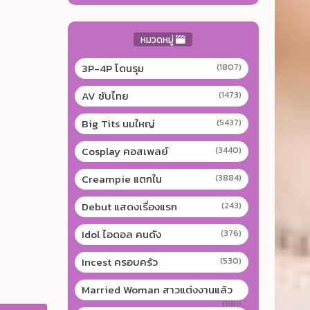
หมวดหมู่
3P-4P โดนรุม
(1807)
AV ซับไทย
(1473)
Big Tits นมใหญ่
(5437)
Cosplay คอสเพลย์
(3440)
Creampie แตกใน
(3884)
Debut แสดงเรื่องแรก
(243)
Idol ไอดอล คนดัง
(376)
Incest ครอบครัว
(530)
Married Woman สาวแต่งงานแล้ว
(1181)