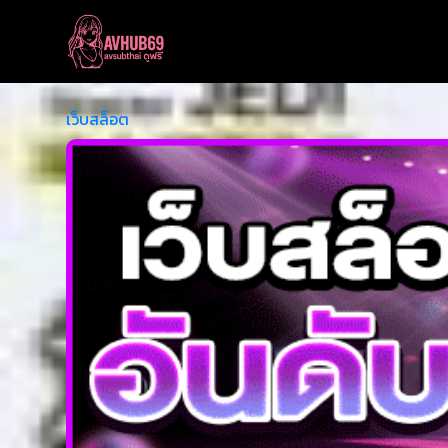
เว็บสล็อต