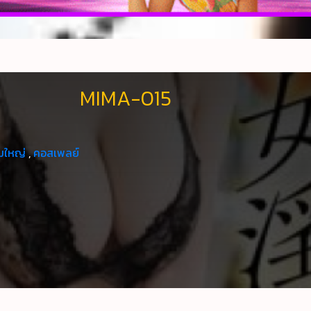
MIMA-015
มใหญ่
,
คอสเพลย์