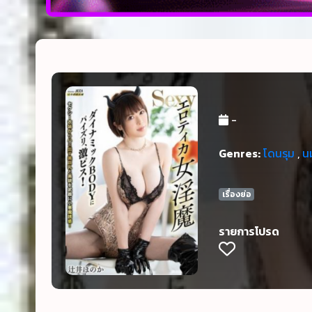
-
Genres:
โดนรุม
,
น
เรื่องย่อ
รายการโปรด